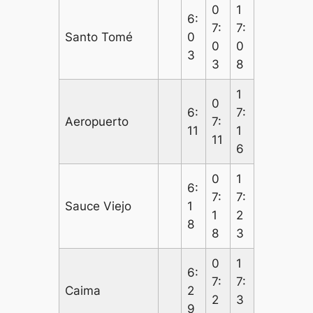
0
1
6:
7:
7:
Santo Tomé
0
0
0
3
3
8
1
0
6:
7:
Aeropuerto
7:
11
1
11
6
0
1
6:
7:
7:
Sauce Viejo
1
1
2
8
8
3
0
1
6:
7:
7:
Caima
2
2
3
9