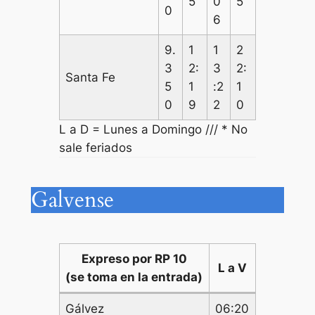
5
0
5
0
6
9.
1
1
2
3
2:
3
2:
Santa Fe
5
1
:2
1
0
9
2
0
L a D = Lunes a Domingo /// * No
sale feriados
Galvense
Expreso por RP 10
L a V
(se toma en la entrada)
Gálvez
06:20