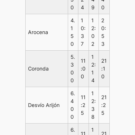
0
4
9
0
4.
1
1
2
1
0:
2:
0:
Arocena
5
3
0
5
0
7
2
3
5.
1
11
21
3
2:
Coronda
:0
:1
0
1
0
0
0
4
6.
1
11
21
4
2:
Desvío Arijón
:2
:2
0
3
5
5
0
8
6.
1
11
21