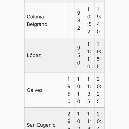
1
1
9:
Colonia
0
9:
3
Belgrano
:5
4
2
2
0
1
1
9:
1:
9:
López
5
1
5
0
0
5
1.
1
1
2
9
0:
1:
0:
Gálvez
5
1
3
2
0
0
5
5
2.
1
1
2
9
0:
1:
0:
San Eugenio
5
2
4
4