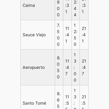
9
2:
Caima
:3
:3
0
4
1
1
0
4
7.
1
11
21
5
2:
Sauce Viejo
:4
:4
0
5
1
1
0
0
1
8.
11
3
21
0
Aeropuerto
:4
:
:4
5
7
0
7
0
0
1
8.
11
3
21
6
Santo Tomé
:5
:
:5
5