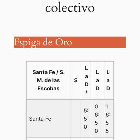
colectivo
Espiga de Oro
L
Santa Fe / S.
L
L
a
M. de las
$
a
a
D
Escobas
D
D
*
0
1
5:
6:
6:
Santa Fe
5
5
5
0
0
5