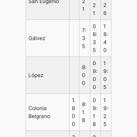
San Eugenio
2
2
2
1
1
6
0
1
7:
8:
8:
Gálvez
3
3
4
5
5
0
0
1
8:
9:
9:
López
0
0
0
0
0
5
1.
0
1
8:
Colonia
8
9:
9:
1
Belgrano
0
1
2
8
0
8
5