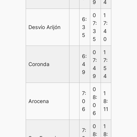
9
4
0
1
6:
7:
7:
Desvío Arijón
3
3
4
5
5
0
0
1
6:
7:
7:
Coronda
4
4
5
9
9
4
0
7:
1
8:
Arocena
0
8:
0
6
11
6
0
1
7:
8:
8: