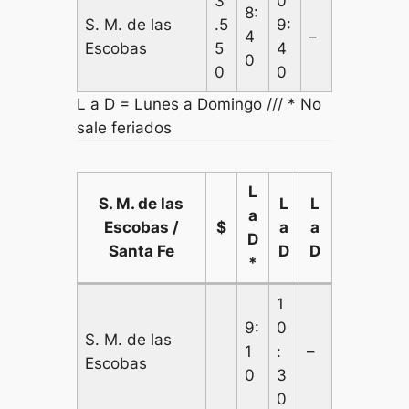
3
0
8:
S. M. de las
.5
9:
4
–
Escobas
5
4
0
0
0
L a D = Lunes a Domingo /// * No
sale feriados
L
S. M. de las
L
L
a
Escobas /
$
a
a
D
Santa Fe
D
D
*
1
9:
0
S. M. de las
1
:
–
Escobas
0
3
0