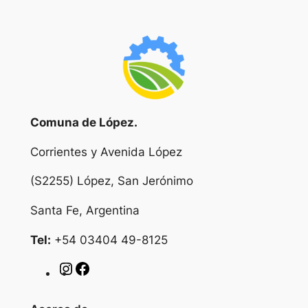
Comuna de López.
Corrientes y Avenida López
(S2255) López, San Jerónimo
Santa Fe, Argentina
Tel:
+54 03404 49-8125
I
F
n
a
s
c